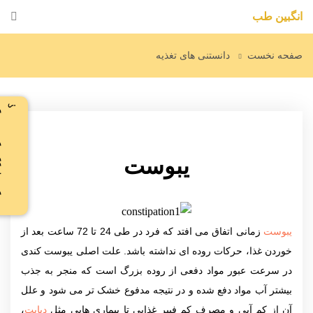
انگبین طب
صفحه نخست
دانستنی های تغذیه
د
و
س
ت
د
ا
ر
ی
ر
ژ
ی
م
ب
گ
ی
ر
ی
؟
یبوست
یبوست
زمانی اتفاق می افتد که فرد در طی 24 تا 72 ساعت بعد از
خوردن غذا، حرکات روده ای نداشته باشد. علت اصلی یبوست کندی
در سرعت عبور مواد دفعی از روده بزرگ است که منجر به جذب
بیشتر آب مواد دفع شده و در نتیجه مدفوع خشک تر می شود و علل
آن از کم آبی و مصرف کم فیبر غذایی تا بیماری هایی مثل
دیابت
،