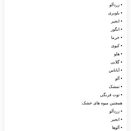
• زردآلو
• بلوبری
• انجیر
• انگور
• خرما
• کیوی
• هلو
• گلابی
• آناناس
• آلو
• تمشک
• توت فرنگی
همچنین میوه های خشک:
• زردآلو
• انجیر
• آلوها