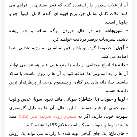
آن از غلات سبوس دار استفاده کنید که فیبر بیشتری را فراهم می
کنند. غلات کامل شامل جو، برنج قهوه ای، گندم کامل، کینوآ، جو و
چاودار است.
•
سبزیجات:
چه در حال خوردن برگ، ساقه و چه ریشه
باشید، سبزیجات پرفیبر دریافت خواهید کرد.
•
آجیل:
خصوصا گردو و بادام فیبر مناسبی به رژیم غذایی شما
اضافه می کنند.
•
دانه ها:
انواع مختلفی از دانه ها منبع عالی فیبر هستند. می توانید
آن ها را به اسموتی ها اضافه کنید یا آن ها را روی ماست یا سالاد
بپاشید. چیا، دانه های بذر کتان، و پسیلیوم برخی از پرطرفدار ترین
دانه ها هستند.
•
لوبیا و حبوبات (با احتیاط):
حبوباتی مانند نخود، سویا، عدس و لوبیا
منبع خوبی از فیبر هستند. با این حال، آن ها به دلیل گازسوزی
شهرت خوبی دارند. اگر به
سندرم روده تحریک پذیر (IBS)
مبتلا
هستید، لوبیا و حبوبات ممکن است علائم IBS را تشدید کنند.
•
چای داغ:
یک چای گیاهی تهیه شده با رازیانه می تواند یک روش