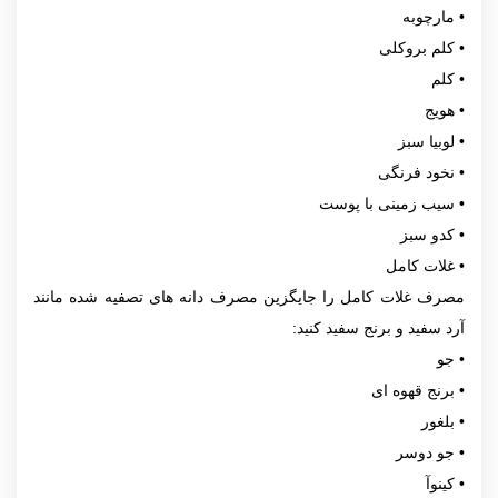
• مارچوبه
• کلم بروکلی
• کلم
• هویج
• لوبیا سبز
• نخود فرنگی
• سیب زمینی با پوست
• کدو سبز
• غلات کامل
مصرف غلات کامل را جایگزین مصرف دانه های تصفیه شده مانند
آرد سفید و برنج سفید کنید:
• جو
• برنج قهوه ای
• بلغور
• جو دوسر
• کینوآ