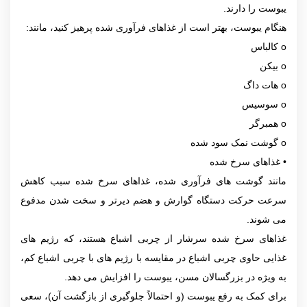
یبوست را دارند.
هنگام یبوست، بهتر است از غذاهای فرآوری شده پرهیز کنید، مانند:
o کالباس
o بیکن
o هات داگ
o سوسیس
o همبرگر
o گوشت نمک سود شده
• غذاهای سرخ شده
مانند گوشت های فرآوری شده، غذاهای سرخ شده سبب کاهش
سرعت حرکت دستگاه گوارش و هضم دیرتر و سخت شدن مدفوع
می شوند.
غذاهای سرخ شده سرشار از چربی اشباع هستند، که رژیم های
غذایی حاوی چربی اشباع در مقایسه با رژیم های با چربی اشباع کم،
به ویژه در بزرگسالان مسن، یبوست را افزایش می دهد.
برای کمک به رفع یبوست (و احتمالاً جلوگیری از بازگشت آن)، سعی